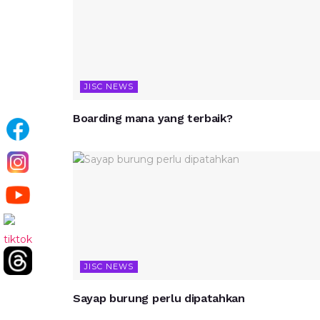
JISC NEWS
Boarding mana yang terbaik?
JISC NEWS
Sayap burung perlu dipatahkan