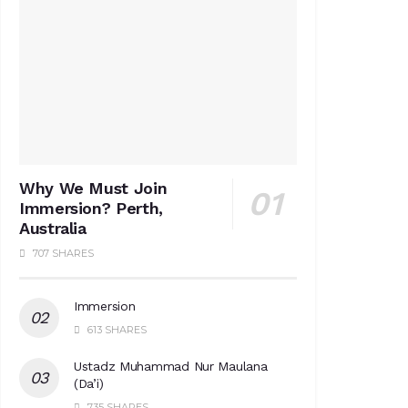
Why We Must Join
Immersion? Perth,
Australia
707 SHARES
Immersion
613 SHARES
Ustadz Muhammad Nur Maulana
(Da’i)
735 SHARES