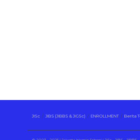
JISc
JIBS (JIBBS & JIGSc)
ENROLLMENT
Berita 
© 2003 - 2025 | Jakarta Islamic School ( JISc - JIBS - JIBBS