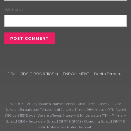
Website
JISc
JIBS (JIBBS & JIGSc)
ENROLLMENT
Berita Terbaru
© 2003 - 2025 | Jakarta Islamic School ( JISc - JIBS - JIBBS - JIGSc
)Sekolah Terbaik dan Terfavorit di Jakarta Timur, 98% masuk PTN favorit
(150 dari 153 Siswa) We are offered: Nursery & Kindergaten (TK) - Primary
School (SD) - Secondary School (SMP & SMA) - Boarding School (SMP &
SMA, Putera dan Puteri Terpisah)