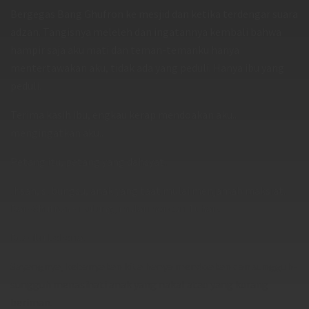
Bergegas Bang Ghufron ke mesjid dan ketika terdengar suara
adzan. Tangisnya meleleh dan ingatannya kembali bahwa
hampir saja aku mati dan teman-temanku hanya
mentertawakan aku, tidak ada yang peduli. Hanya ibu yang
peduli.
Terima kasih ibu, engkau kerap mendoakan aku..
mengingatkan aku..
Petang itu, petang yang dahsyat..
Ihsan, si bungsu, anak yang taat mulai menjamah maksiat.
Dan Ghufron si sulung, mulai mencari Tuhan.
Doa ibu bekerja.
Sayangnya, kebanyakan kita hanya mendoakan dan sungguh-
sungguh menasihati anak yang nakal atau yang kurang
beriman.