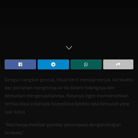
Dengan langkah gontai, Ihsan kecil menuju mesjid, berwudhu
dan perlahan menghirup air ke dalam hidungnya dan
kemudian mengeluarkannya. Rasanya ingin membersihkan
semua dosa sebanyak-banyaknya karena rasa bersalah yang
luar biasa.
“Aku hanya melihat gambar perempuan dengan lengan
terbuka,”