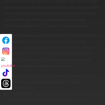
nakal saja seperti Bang Ghufron bahkan lebih dari itu, agar
ibu memperhatikan aku. Mendoakan aku, dan aku juga tidak
usah selalu mengalah dan mengalah menekan perasaanku
karena dikira ibu, aku kuat, aku mandiri, aku mampu.
Sementara Abang Ghufron bebas melakukan apa saja.
Dan Ihsan remaja yang dikenal taat mulai mengambil gitar
dan menghirup rokok dan matanya nanar tak peduli
panggilan adzan dan duduk di atas tembok kecil, rembulan
mulai datang dan dia mulai mendendangkan lagu sedih,
melupakan Tuhannya. Dan ibu tak sadar anaknya sudah
sedikit demi sedikit melepas keimanannya.
Di tempat lain, Bang Ghufran tersedak biji salak, tak bisa
bernafas. Temannya tidak ada yang panik bahkan
mentertawakannya.
Akhirnya biji salak keluar juga dan terngiang ucapan ibunya:
“Jangan sampai mati dalam keadaan belum sholat”.