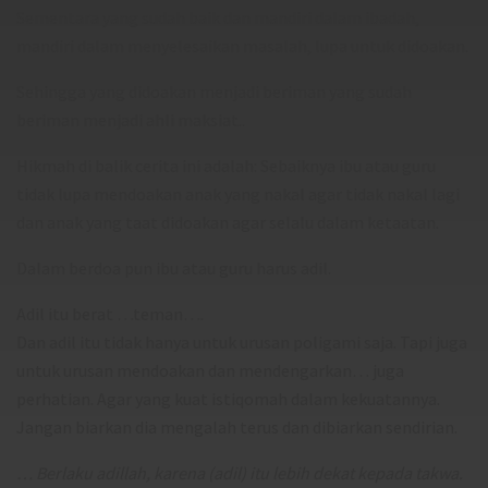
Sementara yang sudah baik dan mandiri dalam ibadah,
mandiri dalam menyelesaikan masalah, lupa untuk didoakan.
Sehingga yang didoakan menjadi beriman yang sudah
beriman menjadi ahli maksiat..
Hikmah di balik cerita ini adalah: Sebaiknya ibu atau guru
tidak lupa mendoakan anak yang nakal agar tidak nakal lagi
dan anak yang taat didoakan agar selalu dalam ketaatan.
Dalam berdoa pun ibu atau guru harus adil.
Adil itu berat …teman….
Dan adil itu tidak hanya untuk urusan poligami saja. Tapi juga
untuk urusan mendoakan dan mendengarkan… juga
perhatian. Agar yang kuat istiqomah dalam kekuatannya.
Jangan biarkan dia mengalah terus dan dibiarkan sendirian.
… Berlaku adillah, karena (adil) itu lebih dekat kepada takwa.