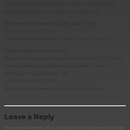
Dan bertakwalah kepada Allah, sungguh, Allah Maha teliti
terhadap apa yang kamu kerjakan. (Al Maidah: 8)
By: Mam Fifi P. Jubilea, SE, S.Pd, M.Sc , Ph.D
(Owner JISc/JIGSc/JIBBS)
Owner/Conceptor/Teacher/Founder/ Trainer/Coacher)
Jakarta Islamic School (JISc)
Alamat: Jl. Manunggal I Komplek Kodam No.17, RT.11/RW.6,
Cipinang Melayu, Kec. Makasar, Kota Jakarta Timur
WhatsApp: http://bit.ly/WA_JISC
Call Center : 0811-1277-155
Website : https://www.jakartaislamicschool.com/
Leave a Reply
Your email address will not be published.
Required fields are