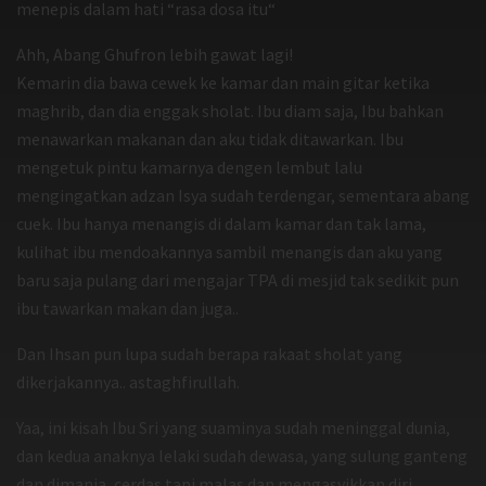
menepis dalam hati “rasa dosa itu“
Ahh, Abang Ghufron lebih gawat lagi!
Kemarin dia bawa cewek ke kamar dan main gitar ketika
maghrib, dan dia enggak sholat. Ibu diam saja, Ibu bahkan
menawarkan makanan dan aku tidak ditawarkan. Ibu
mengetuk pintu kamarnya dengen lembut lalu
mengingatkan adzan Isya sudah terdengar, sementara abang
cuek. Ibu hanya menangis di dalam kamar dan tak lama,
kulihat ibu mendoakannya sambil menangis dan aku yang
baru saja pulang dari mengajar TPA di mesjid tak sedikit pun
ibu tawarkan makan dan juga..
Dan Ihsan pun lupa sudah berapa rakaat sholat yang
dikerjakannya.. astaghfirullah.
Yaa, ini kisah Ibu Sri yang suaminya sudah meninggal dunia,
dan kedua anaknya lelaki sudah dewasa, yang sulung ganteng
dan dimanja, cerdas tapi malas dan mengasyikkan diri