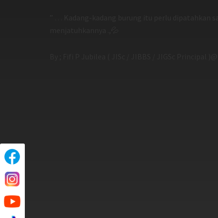
” … Kadang-kadang burung itu perlu dipatahkan 
menjatuhkannya .,💦
By ; Fifi P Jubilea ( JISc / JIBBS / JIGSc Principal 