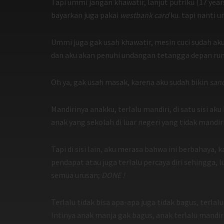
Tapi ummi jangan khawatir, lanjut putriku (17 year
bayarkan juga pakai
westbank card
ku. tapi nanti u
Ummi juga gak usah khawatir, mesin cuci sudah ak
dan aku akan penuhi undangan tetangga depan ru
Oh ya, gak usah masak, karena aku sudah bikin
san
Mandirinya anakku, terlalu mandiri, di satu sisi a
anak yang sekolah di luar negeri yang tidak mandi
Tapi di sisi lain, aku merasa bahwa ini berbahaya
pendapat atau juga terlalu percaya diri sehingga, 
semua urusan;
DONE !
Terlalu tidak bisa apa-apa juga tidak bagus, terlal
Intinya anak manja gak bagus, anak terlalu mandiri