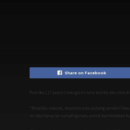
Share on Facebook
Putriku (
17 years
) mengirim sms ketika aku tiba d
“Mobilku nabrak, mommy bisa pulang sendiri? Aku ga
ini aku harus ke rumah guruku untuk kembalikan bu