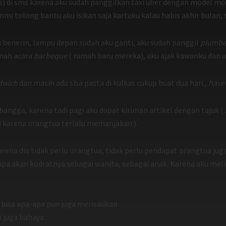
s) di sms karena aku sudah panggilkan taxi uber dengan model mobi
mmi tolong bantu aku isikan saja kartuku kalau habis akhir bulan, 
u benerin, lampu depan sudah aku ganti, aku sudah panggil
plumbe
mah acara
barbeque
( rumah baru mereka), aku ajak kawanku dan um
dwich
dan masih ada sisa pasta di kulkas cukup buat dua hari ,
have
ku bangga, karena tadi pagi aku dapat kiriman artikel dengan taju
ri karena orangtua terlalu memanjakan ).
, karena dia tidak perlu orangtua, tidak perlu pendapat orangtua 
lupa akan kodratnya sebagai wanita, sebagai anak. Karena aku mel
u bisa apa-apa pun juga merisaukan .
 juga bahaya .