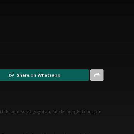
Share on Whatsapp
 lalu buat surat gugatan, lalu ke bengkel dan sore