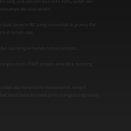
l yang unik jadi umi bisa foto-foto, sudah aku
semuanya aku urus sendiri .
r
buat benerin WC yang tersumbat di
granny fla
t
i di rumah saja .
 fun
saja dengan teman teman umi yaa ..
k ( Jangan minta KBRI jemput anak kita, tentang
juga tidak ada mekanisme musyawarah, dengar
ihat lama lama dia tidak perlu orangtua lagi sebab