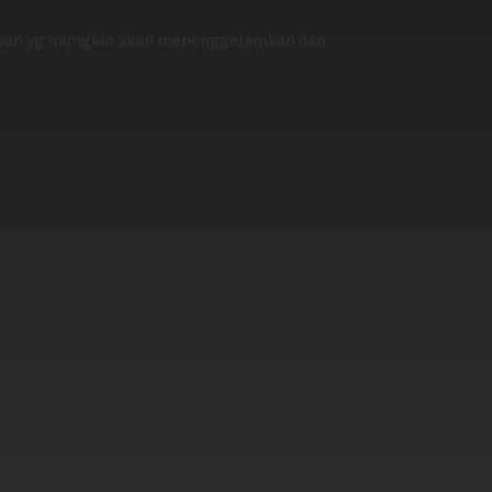
s awan yg mungkin akan menenggelamkan dan