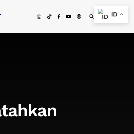
ID
T
atahkan