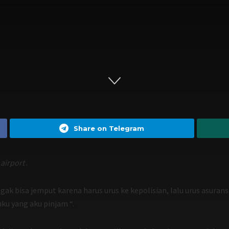
Share on Telegram
i
airport
.
k bisa jemput karena harus urus ke kepolisian, lalu urus asuransi
ku yang aku pinjam “.