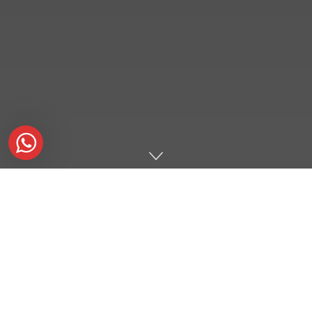
JAKARTA
Islamic School (JISc) menjadi satu-satunya sekolah
Islam yang meraih penghargaan nilai tertinggi se-Indonesia
dari Pearson Edexcel International, Sabtu (02/12/2023).
Penghargaan tersebut diberikan kepada Tabina Astritia
Rizkifauziya, siswi kelas 12 JISc untuk kategori The Highest