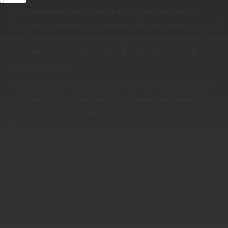
Tujuan pembelajaran online melalui Zoom dan Google
Classroom, baik secara Live maupun rekaman video, menurut
Mam Fifi, adalah untuk memudahkan orang tua sehingga
proses pembelajaran berlangsung sesuai metode yang
diajarkan di sekolah.
“Kami harapkan dapat memudahkan kami untuk mencapai
target pembelajaran dengan kondisi yang tidak menentu
begini. Kami khawatir banyak target pembelajaran yang
tidak tercapai. Dan akan sangat menyusahkan orangtua
murid dalam mencapainya mengingat subject yang sangat
banyak yang dimiliki,” ujar Mam Fifi.
Menurut Mam Fifi, dengan belajar lewat media daring, anak-
anak dapat mandiri dan tetap merasa dekat dengan gurunya
seperti di sekolah. “Mendidik anak agar mandiri dan merasa
sekolah, hal yang harus kita raih kembali, ada waktu-waktu
belajar yang diperhatikan. Belajar online juga membangun