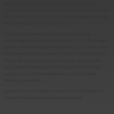
para siswa tidak dapat belajar seperti biasa di sekolah.
Kondisi ini menuntut para guru untuk lebih interaktif, kreatif
dalam menyampaikan materi pelajaran sehingga para siswa
tetap mendapat haknya dalam belajar.
JISc merupakan sekolah Islam internasional yang
menyelenggarakan pendidikan tingkat TK, SD, SMP, hingga
SMA dan memadukan tiga kurikulum: Nasional, Islamic, dan
international (Edexcell center). Selain berlokasi di Jakarta
Timur, JISc juga dapat dijumpai di Depok, Jakarta Barat,
serta Jakarta Islamic Boys Boarding School (JIBBs) dan
Jakarta Islamic Girls Boarding School (JIGSc) di Mega
Mendung, Jawa Barat.
Sumber : https://republika.co.id/berita/q8nrfd380/jakarta-
islamic-school-maksimalkan-aplikasi-daring