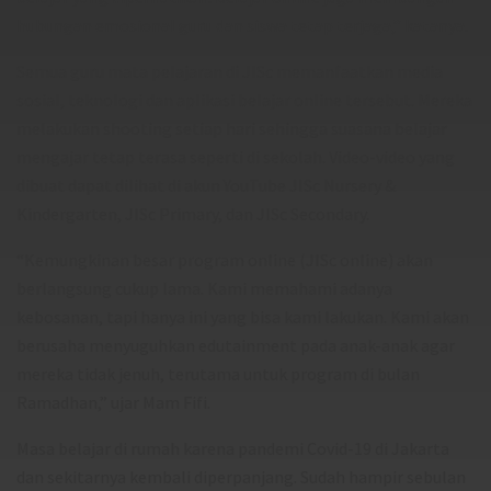
hubungan emosional guru dan siswa tetap terjaga,” katanya.
Semua guru mata pelajaran di JISc memanfaatkan media
sosial, teknologi dan aplikasi belajar online tersebut. Mereka
melakukan shooting setiap hari sehingga suasana belajar
mengajar tetap terasa seperti di sekolah. Video-video yang
dibuat dapat dilihat di akun YouTube JISc Nursery &
Kindergarten, JISc Primary, dan JISc Secondary.
“Kemungkinan besar program online (JISc online) akan
berlangsung cukup lama. Kami memahami adanya
kebosanan, tapi hanya ini yang bisa kami lakukan. Kami akan
berusaha menyuguhkan edutainment pada anak-anak agar
mereka tidak jenuh, terutama untuk program di bulan
Ramadhan,” ujar Mam Fifi.
Masa belajar di rumah karena pandemi Covid-19 di Jakarta
dan sekitarnya kembali diperpanjang. Sudah hampir sebulan