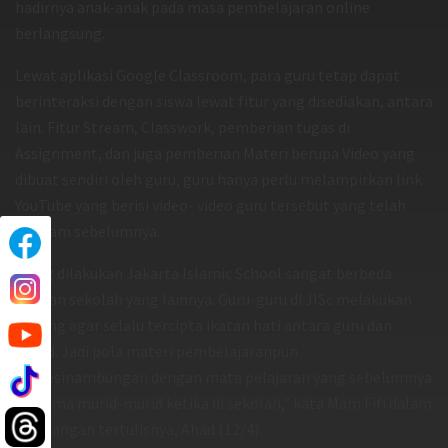
hadirnya anak-anak pada masa pembelajaran online
berlangsung.
Lewat aplikasi Google Classroom, para guru tetap dapat
berinteraksi dengan siswa lewat fitur yang disediakan, antara
lain: Fitur Stream, Classwork, pemberian tugas di
Assignment, dan juga pemberian Materi berupa Video yang
dibuat sendiri oleh guru, guru hanya perlu melampirkan link
YouTube yang berisi video- video guru tersebut yang telah
direkam sebelumnya.
“Yang dilakukan Jakarta Islamic School sangat berbeda
dengan sekolah yang lainnya. Guru-guru di JISc melakukan
syuting agar selalu tercipta ikatan hati antara guru dan
murid. Jadi pola materi pembelajaranpun
berkesinambungan dengan mata pelajaran yang sebelumnya
diterima murid-murid ketika di sekolah,” kata Mam Fifi dalam
keterangan tertulisnya, Ahad (12/4).