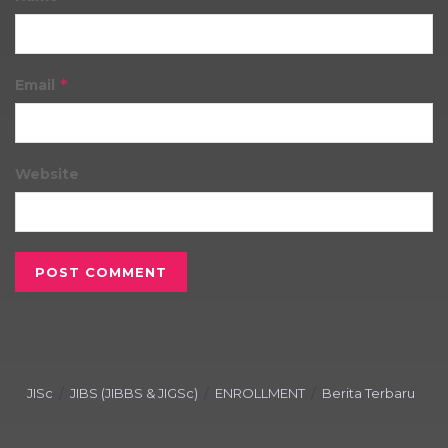
*
Email
Website
JISc
JIBS (JIBBS & JIGSc)
ENROLLMENT
Berita Terbaru