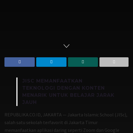
JISC MEMANFAATKAN
TEKNOLOGI DENGAN KONTEN
MENARIK UNTUK BELAJAR JARAK
JAUH
REPUBLIKA.CO.ID, JAKARTA — Jakarta Islamic School (JISc),
salah satu sekolah terfavorit di Jakarta Timur
memanfaatkan aplikasi daring seperti Zoom dan Google