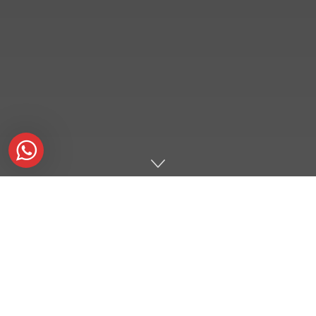
Dalam hitungan hari Ben (4 yrs ) dah dapat beberapa surat
hafalan Alqur’an , gimana effortnya ? Beratt ..,
Aku cerita dikit yaa mudah mudahan bisa jadi lil bit lesson
buat ibu ibu muda yg punya anak kecilll .. atau buat ibu ibu tua
yg akan punya cucu , especially buat ibu 2 kerja kayak aku gini