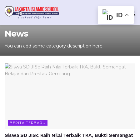
ID
News
You can add some category description here.
BERITA TERBARU
Siswa SD JISc Raih Nilai Terbaik TKA, Bukti Semangat