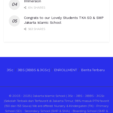
Immersion
614 SHARES
Congrats to our Lovely Students TKA SD & SMP
Jakarta Islamic School
563 SHARES
JISc
JIBS (JIBBS & JIGSc)
ENROLLMENT
Berita Terbaru
© 2003 - 2025 | Jakarta Islamic School ( JISc - JIBS - JIBBS - JIGSc
)Sekolah Terbaik dan Terfavorit di Jakarta Timur, 98% masuk PTN favorit
(150 dari 153 Siswa) We are offered: Nursery & Kindergaten (TK) - Primary
School (SD) - Secondary School (SMP & SMA) - Boarding School (SMP &